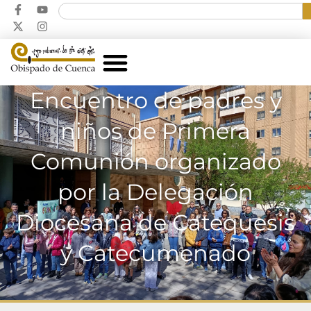
Encuentro de padres y
niños de Primera
Comunión organizado
por la Delegación
Diocesana de Catequesis
y Catecumenado