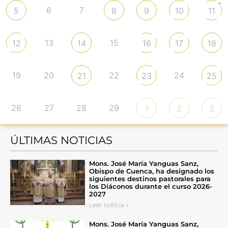
+
6
7
5
8
9
10
11
13
15
12
14
16
17
18
19
20
22
24
21
23
25
26
27
28
29
1
2
3
ÚLTIMAS NOTICIAS
Mons. José María Yanguas Sanz,
Obispo de Cuenca, ha designado los
siguientes destinos pastorales para
los Diáconos durante el curso 2026-
2027
Leer noticia »
Mons. José María Yanguas Sanz,