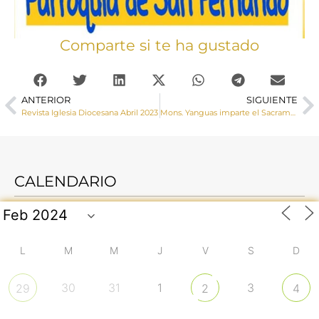
Comparte si te ha gustado
ANTERIOR
SIGUIENTE
Revista Iglesia Diocesana Abril 2023
Mons. Yanguas imparte el Sacramento de la Confirmación en la parroquia de Campillo de Altobuey
CALENDARIO
L
M
M
J
V
S
D
30
31
1
3
29
2
4