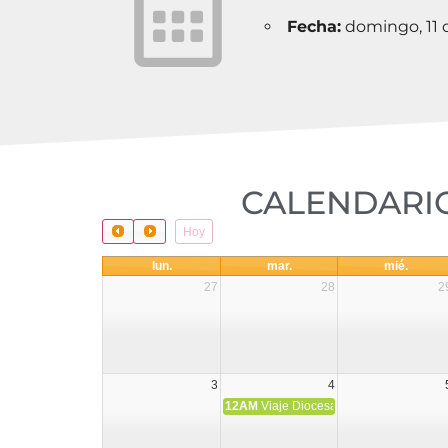
Fecha:
domingo, 11 
CALENDARIO
Hoy
lun.
mar.
mié.
27
28
2
3
4
12AM
Viaje Diocesano a Japón.