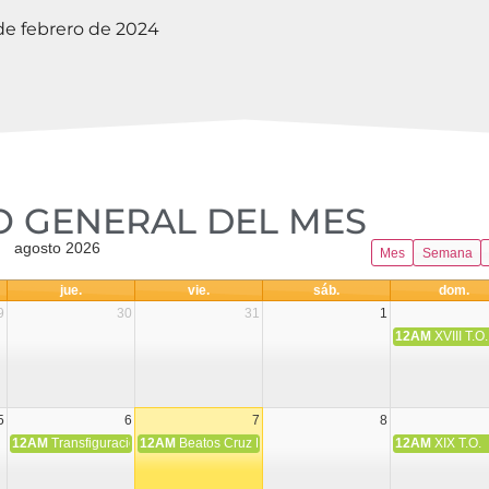
de febrero de 2024
 GENERAL DEL MES​
agosto 2026
Mes
Semana
jue.
vie.
sáb.
dom.
9
30
31
1
12AM
XVIII T.O.
5
6
7
8
12AM
Transfiguración del Señor
12AM
Beatos Cruz Laplana, obispo, y Fernando Español, p
12AM
XIX T.O.