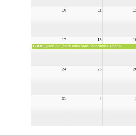
10
11
1
17
18
1
12AM
Ejercicios Espirituales para Sacerdotes. Priego.
24
25
2
31
1