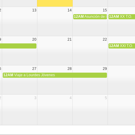
2
13
14
15
12AM
Asunción de la Virgen María
12AM
XX T.O.
9
20
21
22
12AM
XXI T.O.
6
27
28
29
12AM
Viaje a Lourdes Jóvenes
2
3
4
5