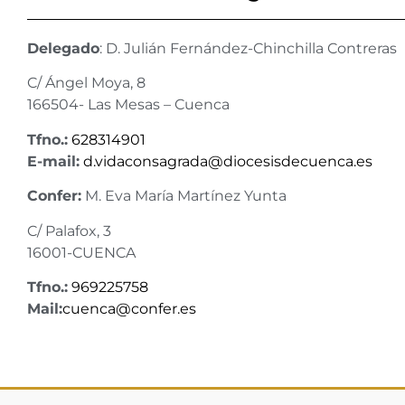
Delegado
: D. Julián Fernández-Chinchilla Contreras
C/ Ángel Moya, 8
166504- Las Mesas – Cuenca
Tfno.:
628314901
E-mail:
d.vidaconsagrada@diocesisdecuenca.es
Confer:
M. Eva María Martínez Yunta
C/ Palafox, 3
16001-CUENCA
Tfno.:
969225758
Mail:
cuenca@confer.es