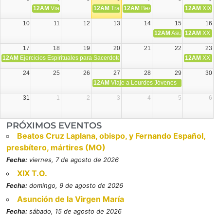
12AM
Viaje Diocesano a Japón.
12AM
Transfiguración del Señor
12AM
Beatos Cruz Laplana, obispo,
12AM
XIX T
10
11
12
13
14
15
16
12AM
Asunción de la V
12AM
XX T.
17
18
19
20
21
22
23
12AM
Ejercicios Espirituales para Sacerdotes. Priego.
12AM
XXI T
24
25
26
27
28
29
30
12AM
Viaje a Lourdes Jóvenes
31
1
2
3
4
5
6
PRÓXIMOS EVENTOS
Beatos Cruz Laplana, obispo, y Fernando Español,
presbítero, mártires (MO)
Fecha:
viernes, 7 de agosto de 2026
XIX T.O.
Fecha:
domingo, 9 de agosto de 2026
Asunción de la Virgen María
Fecha:
sábado, 15 de agosto de 2026