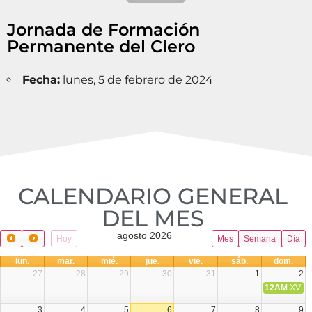
Jornada de Formación
Permanente del Clero
Fecha:
lunes, 5 de febrero de 2024
CALENDARIO GENERAL
DEL MES​
agosto 2026
Hoy
Mes
Semana
Día
lun.
mar.
mié.
jue.
vie.
sáb.
dom.
27
28
29
30
31
1
2
12AM
XVIII 
3
4
5
6
7
8
9