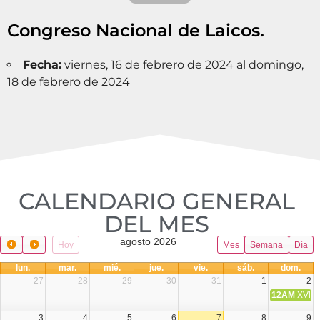
Congreso Nacional de Laicos.
Fecha:
viernes, 16 de febrero de 2024 al domingo,
18 de febrero de 2024
CALENDARIO GENERAL
DEL MES​
agosto 2026
Hoy
Mes
Semana
Día
lun.
mar.
mié.
jue.
vie.
sáb.
dom.
27
28
29
30
31
1
2
12AM
XVIII 
3
4
5
6
7
8
9