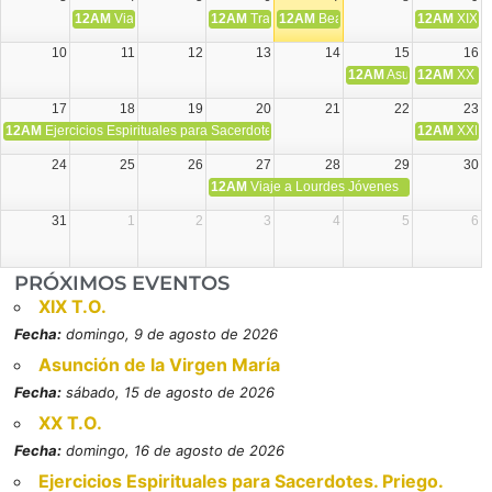
12AM
Viaje Diocesano a Japón.
12AM
Transfiguración del Señor
12AM
Beatos Cruz Laplana, obispo,
12AM
XIX T
10
11
12
13
14
15
16
12AM
Asunción de la V
12AM
XX T.
17
18
19
20
21
22
23
12AM
Ejercicios Espirituales para Sacerdotes. Priego.
12AM
XXI T
24
25
26
27
28
29
30
12AM
Viaje a Lourdes Jóvenes
31
1
2
3
4
5
6
PRÓXIMOS EVENTOS
XIX T.O.
Fecha:
domingo, 9 de agosto de 2026
Asunción de la Virgen María
Fecha:
sábado, 15 de agosto de 2026
XX T.O.
Fecha:
domingo, 16 de agosto de 2026
Ejercicios Espirituales para Sacerdotes. Priego.