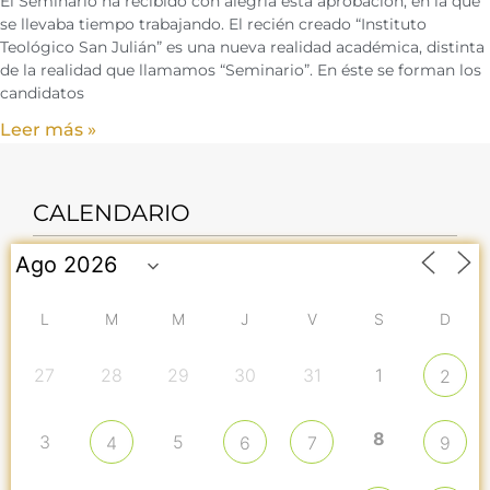
El Seminario ha recibido con alegría esta aprobación, en la que
se llevaba tiempo trabajando. El recién creado “Instituto
Teológico San Julián” es una nueva realidad académica, distinta
de la realidad que llamamos “Seminario”. En éste se forman los
candidatos
Leer más »
CALENDARIO
L
M
M
J
V
S
D
27
28
29
30
31
1
2
8
3
5
4
6
7
9