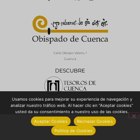
Calle Obispo Valero, 1
Cuenca
DESCUBRE
Usamos cookies para mejorar su experiencia de navegación y
© 2026 Diócesis de Cuenca - Todos los derechos reservados
analizar nuestro tráfico web. Al hacer clic en “Aceptar cookies”
Política de Privacidad / Aviso Legal
Política de Cookies
usted da su consentimiento a nuestro uso de las cookies.
Aceptar Cookies
Rechazar Cookies
Política de Cookies