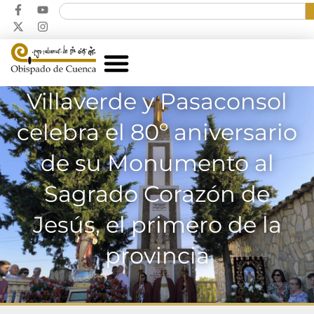
Villaverde y Pasaconsol
celebra el 80º aniversario
de su Monumento al
Sagrado Corazón de
Jesús, el primero de la
provincia