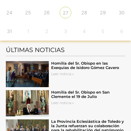
24
25
26
28
29
30
27
31
1
2
3
4
5
6
ÚLTIMAS NOTICIAS
Homilía del Sr. Obispo en las
Exequias de Isidoro Gómez Cavero
Leer noticia »
Homilía del Sr. Obispo en San
Clemente el 19 de Julio
Leer noticia »
La Provincia Eclesiástica de Toledo y
la Junta refuerzan su colaboración
para la rehabilitación del patrimonio