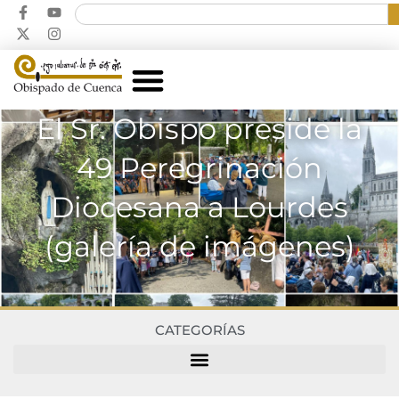
El Sr. Obispo preside la
49 Peregrinación
Diocesana a Lourdes
(galería de imágenes)
CATEGORÍAS