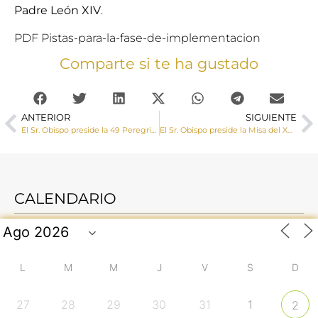
Padre León XIV
.
PDF Pistas-para-la-fase-de-implementacion
Comparte si te ha gustado
ANTERIOR
SIGUIENTE
El Sr. Obispo preside la 49 Peregrinación Diocesana a Lourdes (galería de imágenes)
El Sr. Obispo preside la Misa del XXI Encuentro Nacional de la Adoración Nocturna
CALENDARIO
L
M
M
J
V
S
D
27
28
29
30
31
1
2