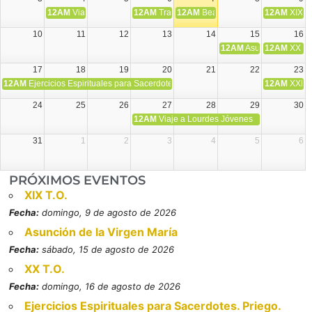
12AM
Viaje Diocesano a Japón.
12AM
Transfiguración del Señor
12AM
Beatos Cruz Laplana, obispo,
12AM
XIX T
10
11
12
13
14
15
16
12AM
Asunción de la V
12AM
XX T.
17
18
19
20
21
22
23
12AM
Ejercicios Espirituales para Sacerdotes. Priego.
12AM
XXI T
24
25
26
27
28
29
30
12AM
Viaje a Lourdes Jóvenes
31
1
2
3
4
5
6
PRÓXIMOS EVENTOS
XIX T.O.
Fecha:
domingo, 9 de agosto de 2026
Asunción de la Virgen María
Fecha:
sábado, 15 de agosto de 2026
XX T.O.
Fecha:
domingo, 16 de agosto de 2026
Ejercicios Espirituales para Sacerdotes. Priego.