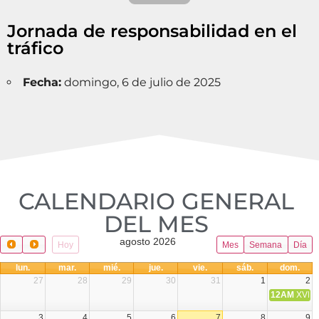
Jornada de responsabilidad en el
tráfico
Fecha:
domingo, 6 de julio de 2025
CALENDARIO GENERAL
DEL MES​
agosto 2026
Hoy
Mes
Semana
Día
lun.
mar.
mié.
jue.
vie.
sáb.
dom.
27
28
29
30
31
1
2
12AM
XVIII 
3
4
5
6
7
8
9