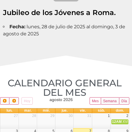
Jubileo de los Jóvenes a Roma.
Fecha:
lunes, 28 de julio de 2025 al domingo, 3 de
agosto de 2025
CALENDARIO GENERAL
DEL MES​
agosto 2026
Hoy
Mes
Semana
Día
lun.
mar.
mié.
jue.
vie.
sáb.
dom.
27
28
29
30
31
1
2
12AM
XVIII 
3
4
5
6
7
8
9