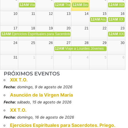
12AM
Viaje Diocesano a Japón.
12AM
Transfiguración del Señor
12AM
Beatos Cruz Laplana, obispo,
12AM
XIX T
10
11
12
13
14
15
16
12AM
Asunción de la V
12AM
XX T.
17
18
19
20
21
22
23
12AM
Ejercicios Espirituales para Sacerdotes. Priego.
12AM
XXI T
24
25
26
27
28
29
30
12AM
Viaje a Lourdes Jóvenes
31
1
2
3
4
5
6
PRÓXIMOS EVENTOS
XIX T.O.
Fecha:
domingo, 9 de agosto de 2026
Asunción de la Virgen María
Fecha:
sábado, 15 de agosto de 2026
XX T.O.
Fecha:
domingo, 16 de agosto de 2026
Ejercicios Espirituales para Sacerdotes. Priego.