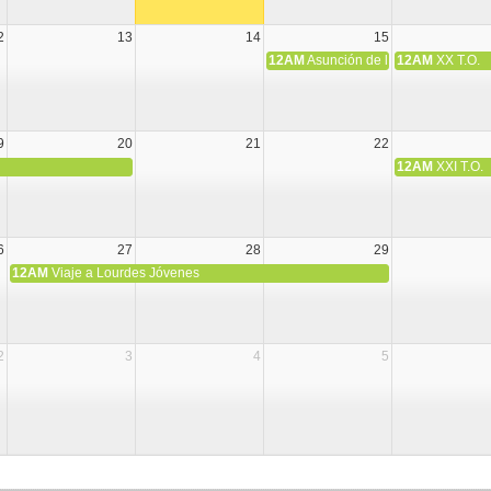
2
13
14
15
12AM
Asunción de la Virgen María
12AM
XX T.O.
9
20
21
22
12AM
XXI T.O.
6
27
28
29
12AM
Viaje a Lourdes Jóvenes
2
3
4
5