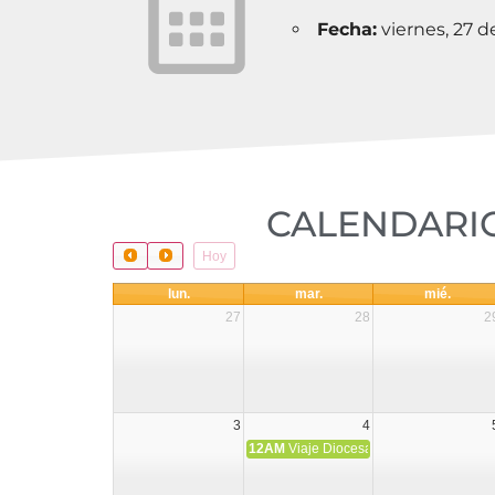
Fecha:
viernes, 27 d
CALENDARIO
Hoy
lun.
mar.
mié.
27
28
2
3
4
12AM
Viaje Diocesano a Japón.