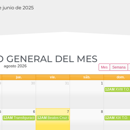
e junio de 2025
 GENERAL DEL MES​
agosto 2026
Mes
Semana
jue.
vie.
sáb.
dom.
9
30
31
1
12AM
XVIII T.O.
5
6
7
8
12AM
Transfiguración del Señor
12AM
Beatos Cruz Laplana, obispo, y Fernando Español, p
12AM
XIX T.O.