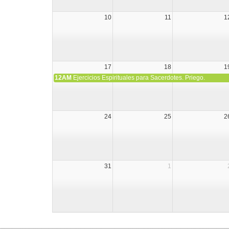
10
11
1
17
18
1
12AM
Ejercicios Espirituales para Sacerdotes. Priego.
24
25
2
31
1