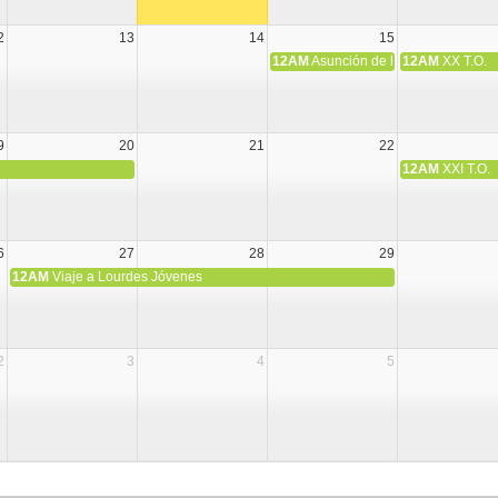
2
13
14
15
12AM
Asunción de la Virgen María
12AM
XX T.O.
9
20
21
22
12AM
XXI T.O.
6
27
28
29
12AM
Viaje a Lourdes Jóvenes
2
3
4
5