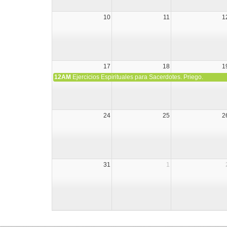
10
11
1
17
18
1
12AM
Ejercicios Espirituales para Sacerdotes. Priego.
24
25
2
31
1