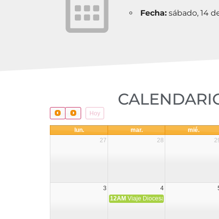
Fecha:
sábado, 14 de
CALENDARIO
Hoy
lun.
mar.
mié.
27
28
2
3
4
12AM
Viaje Diocesano a Japón.