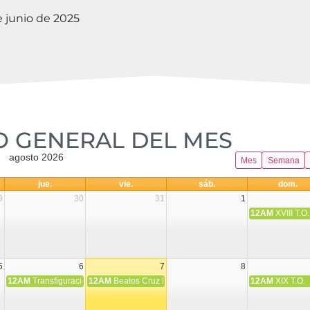
 junio de 2025
 GENERAL DEL MES​
agosto 2026
Mes
Semana
jue.
vie.
sáb.
dom.
9
30
31
1
12AM
XVIII T.O.
5
6
7
8
12AM
Transfiguración del Señor
12AM
Beatos Cruz Laplana, obispo, y Fernando Español, p
12AM
XIX T.O.