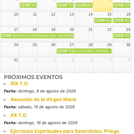
12AM
Viaje Diocesano a Japón.
12AM
Transfiguración del Señor
12AM
Beatos Cruz Laplana, obispo,
12AM
XIX T
10
11
12
13
14
15
16
12AM
Asunción de la V
12AM
XX T.
17
18
19
20
21
22
23
12AM
Ejercicios Espirituales para Sacerdotes. Priego.
12AM
XXI T
24
25
26
27
28
29
30
12AM
Viaje a Lourdes Jóvenes
31
1
2
3
4
5
6
PRÓXIMOS EVENTOS
XIX T.O.
Fecha:
domingo, 9 de agosto de 2026
Asunción de la Virgen María
Fecha:
sábado, 15 de agosto de 2026
XX T.O.
Fecha:
domingo, 16 de agosto de 2026
Ejercicios Espirituales para Sacerdotes. Priego.