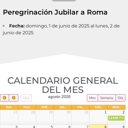
Peregrinación Jubilar a Roma
Fecha:
domingo, 1 de junio de 2025 al lunes, 2 de
junio de 2025
CALENDARIO GENERAL
DEL MES​
agosto 2026
Hoy
Mes
Semana
Día
lun.
mar.
mié.
jue.
vie.
sáb.
dom.
27
28
29
30
31
1
2
12AM
XVIII 
3
4
5
6
7
8
9