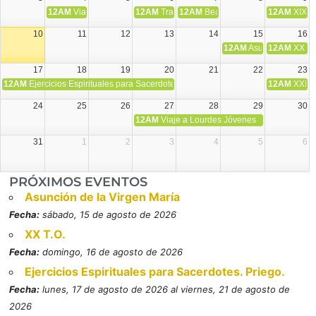
12AM
Viaje Diocesano a Japón.
12AM
Transfiguración del Señor
12AM
Beatos Cruz Laplana, obispo,
12AM
XIX T
10
11
12
13
14
15
16
12AM
Asunción de la V
12AM
XX T.
17
18
19
20
21
22
23
12AM
Ejercicios Espirituales para Sacerdotes. Priego.
12AM
XXI T
24
25
26
27
28
29
30
12AM
Viaje a Lourdes Jóvenes
31
1
2
3
4
5
6
PRÓXIMOS EVENTOS
Asunción de la Virgen María
Fecha:
sábado, 15 de agosto de 2026
XX T.O.
Fecha:
domingo, 16 de agosto de 2026
Ejercicios Espirituales para Sacerdotes. Priego.
Fecha:
lunes, 17 de agosto de 2026 al viernes, 21 de agosto de
2026