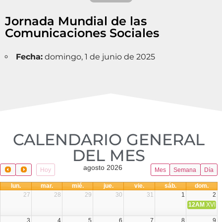
Jornada Mundial de las
Comunicaciones Sociales
Fecha:
domingo, 1 de junio de 2025
CALENDARIO GENERAL
DEL MES​
agosto 2026
Hoy
Mes
Semana
Día
lun.
mar.
mié.
jue.
vie.
sáb.
dom.
27
28
29
30
31
1
2
12AM
XVIII 
3
4
5
6
7
8
9