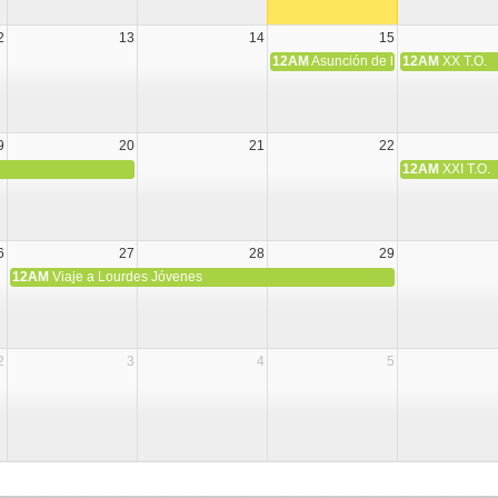
2
13
14
15
12AM
Asunción de la Virgen María
12AM
XX T.O.
9
20
21
22
12AM
XXI T.O.
6
27
28
29
12AM
Viaje a Lourdes Jóvenes
2
3
4
5