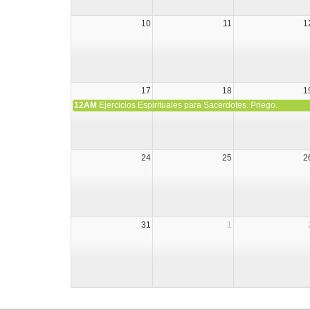
10
11
1
17
18
1
12AM
Ejercicios Espirituales para Sacerdotes. Priego.
24
25
2
31
1