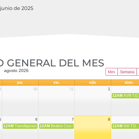
junio de 2025
 GENERAL DEL MES​
agosto 2026
Mes
Semana
jue.
vie.
sáb.
dom.
9
30
31
1
12AM
XVIII T.O.
5
6
7
8
12AM
Transfiguración del Señor
12AM
Beatos Cruz Laplana, obispo, y Fernando Español, p
12AM
XIX T.O.