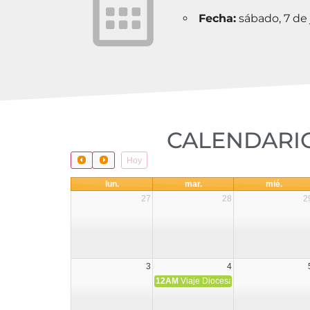
Fecha:
sábado, 7 de 
CALENDARIO
Hoy
lun.
mar.
mié.
27
28
2
3
4
12AM
Viaje Diocesano a Japón.