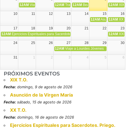
12AM
Viaje Diocesano a Japón.
12AM
Transfiguración del Señor
12AM
Beatos Cruz Laplana, obispo,
12AM
XIX T
10
11
12
13
14
15
16
12AM
Asunción de la V
12AM
XX T.
17
18
19
20
21
22
23
12AM
Ejercicios Espirituales para Sacerdotes. Priego.
12AM
XXI T
24
25
26
27
28
29
30
12AM
Viaje a Lourdes Jóvenes
31
1
2
3
4
5
6
PRÓXIMOS EVENTOS
XIX T.O.
Fecha:
domingo, 9 de agosto de 2026
Asunción de la Virgen María
Fecha:
sábado, 15 de agosto de 2026
XX T.O.
Fecha:
domingo, 16 de agosto de 2026
Ejercicios Espirituales para Sacerdotes. Priego.