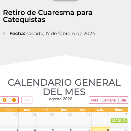
Retiro de Cuaresma para
Catequistas
Fecha:
sábado, 17 de febrero de 2024
CALENDARIO GENERAL
DEL MES​
agosto 2026
Hoy
Mes
Semana
Día
lun.
mar.
mié.
jue.
vie.
sáb.
dom.
27
28
29
30
31
1
2
12AM
XVIII 
3
4
5
6
7
8
9