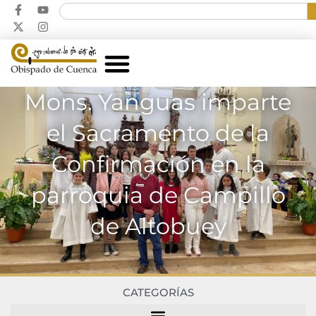
Mons. Yanguas imparte
el Sacramento de la
Confirmación en la
parroquia de Campillo
de Altobuey
CATEGORÍAS