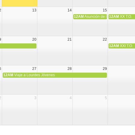
2
13
14
15
12AM
Asunción de la Virgen María
12AM
XX T.O.
9
20
21
22
12AM
XXI T.O.
6
27
28
29
12AM
Viaje a Lourdes Jóvenes
2
3
4
5