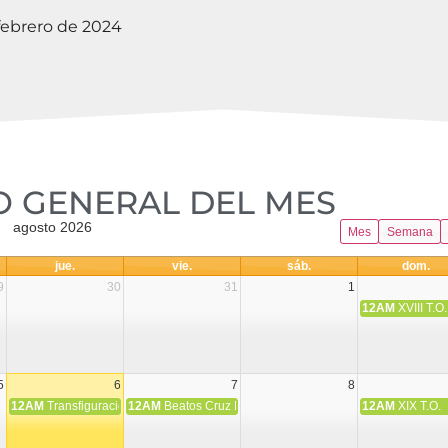
febrero de 2024
 GENERAL DEL MES​
agosto 2026
Mes
Semana
jue.
vie.
sáb.
dom.
9
30
31
1
12AM
XVIII T.O.
5
6
7
8
12AM
Transfiguración del Señor
12AM
Beatos Cruz Laplana, obispo, y Fernando Español, p
12AM
XIX T.O.