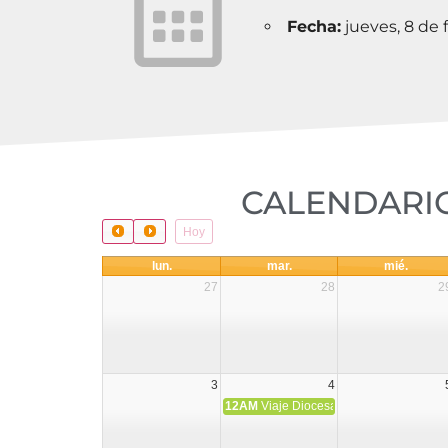
Fecha:
jueves, 8 de 
CALENDARIO
Hoy
lun.
mar.
mié.
27
28
2
3
4
12AM
Viaje Diocesano a Japón.