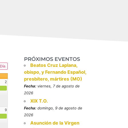
PRÓXIMOS EVENTOS
Beatos Cruz Laplana,
Día
obispo, y Fernando Español,
presbítero, mártires (MO)
2
Fecha:
viernes, 7 de agosto de
2026
XIX T.O.
Fecha:
domingo, 9 de agosto de
9
2026
resbítero, mártires (MO)
Asunción de la Virgen