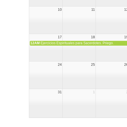
10
11
1
17
18
1
12AM
Ejercicios Espirituales para Sacerdotes. Priego.
24
25
2
31
1