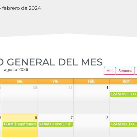
e febrero de 2024
 GENERAL DEL MES​
agosto 2026
Mes
Semana
jue.
vie.
sáb.
dom.
9
30
31
1
12AM
XVIII T.O.
5
6
7
8
12AM
Transfiguración del Señor
12AM
Beatos Cruz Laplana, obispo, y Fernando Español, p
12AM
XIX T.O.