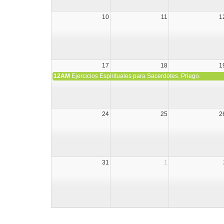
10
11
1
17
18
1
12AM
Ejercicios Espirituales para Sacerdotes. Priego.
24
25
2
31
1