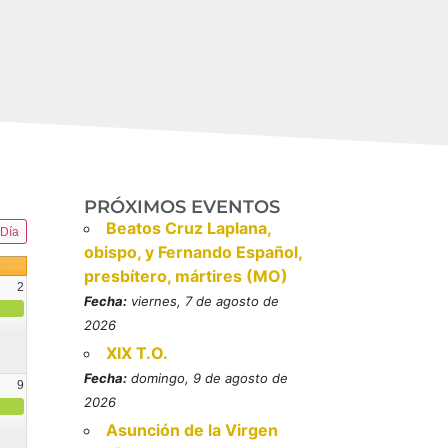
PRÓXIMOS EVENTOS
Beatos Cruz Laplana,
Día
obispo, y Fernando Español,
presbítero, mártires (MO)
2
Fecha:
viernes, 7 de agosto de
2026
XIX T.O.
Fecha:
domingo, 9 de agosto de
9
2026
resbítero, mártires (MO)
Asunción de la Virgen