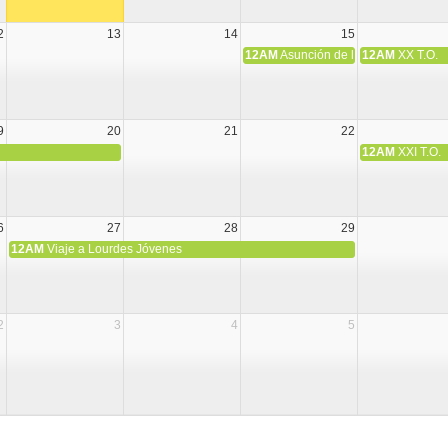
2
13
14
15
12AM
Asunción de la Virgen María
12AM
XX T.O.
9
20
21
22
12AM
XXI T.O.
6
27
28
29
12AM
Viaje a Lourdes Jóvenes
2
3
4
5