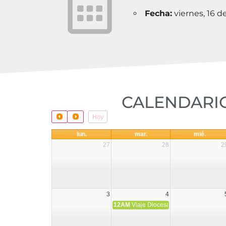
Fecha:
viernes, 16 d
CALENDARIO
Hoy
lun.
mar.
mié.
27
28
2
3
4
12AM
Viaje Diocesano a Japón.