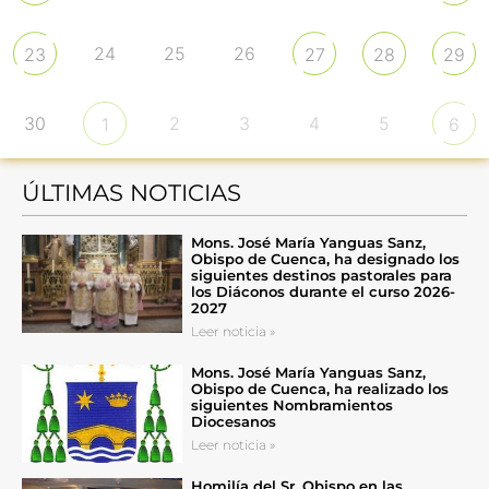
24
25
26
23
27
28
29
30
2
3
4
5
1
6
ÚLTIMAS NOTICIAS
Mons. José María Yanguas Sanz,
Obispo de Cuenca, ha designado los
siguientes destinos pastorales para
los Diáconos durante el curso 2026-
2027
Leer noticia »
Mons. José María Yanguas Sanz,
Obispo de Cuenca, ha realizado los
siguientes Nombramientos
Diocesanos
Leer noticia »
Homilía del Sr. Obispo en las