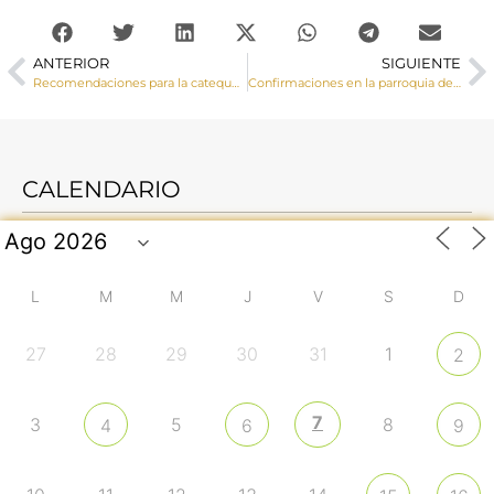
ANTERIOR
SIGUIENTE
Recomendaciones para la catequesis en tiempos de pandemia
Confirmaciones en la parroquia de Mota del Cuervo
CALENDARIO
L
M
M
J
V
S
D
27
28
29
30
31
1
2
7
3
5
8
4
6
9