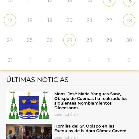
10
11
12
13
14
15
16
18
19
20
21
22
17
23
24
25
26
28
29
30
27
31
1
2
3
4
5
6
ÚLTIMAS NOTICIAS
Mons. José María Yanguas Sanz,
Obispo de Cuenca, ha realizado los
siguientes Nombramientos
Diocesanos
Leer noticia »
Homilía del Sr. Obispo en las
Exequias de Isidoro Gómez Cavero
Leer noticia »