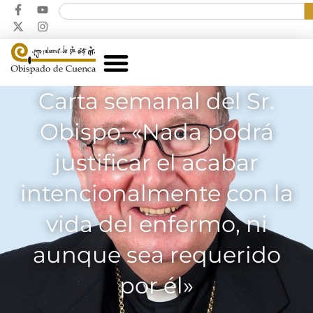
Carta semanal del Sr.
Obispo: «Nada podrá
justificar el acabar
intencionalmente con la
vida del enfermo, ni
aunque sea requerido
por él»