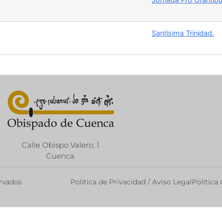
Santísima Trinidad.
Calle Obispo Valero, 1
Cuenca
ervados
Política de Privacidad / Aviso Legal
Política