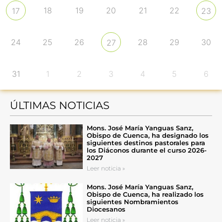
18
19
20
21
22
17
23
24
25
26
28
29
30
27
31
1
2
3
4
5
6
ÚLTIMAS NOTICIAS
Mons. José María Yanguas Sanz,
Obispo de Cuenca, ha designado los
siguientes destinos pastorales para
los Diáconos durante el curso 2026-
2027
Leer noticia »
Mons. José María Yanguas Sanz,
Obispo de Cuenca, ha realizado los
siguientes Nombramientos
Diocesanos
Leer noticia »