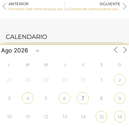
ANTERIOR
SIGUIENTE
Monseñor José María Yanguas ordenará como nuevos diáconos a los seminaristas Álvaro Rozalén y Ramón Andújar el 27 de junio en la Catedral
La Diócesis de Cuenca cuenta con dos nuevos diáconos, Álvaro Rozalén Calonge y Ramón Andújar Grafulla (homilía, vídeo y galería de imágenes)
CALENDARIO
L
M
M
J
V
S
D
27
28
29
30
31
1
2
7
3
5
8
4
6
9
10
11
12
13
14
15
16