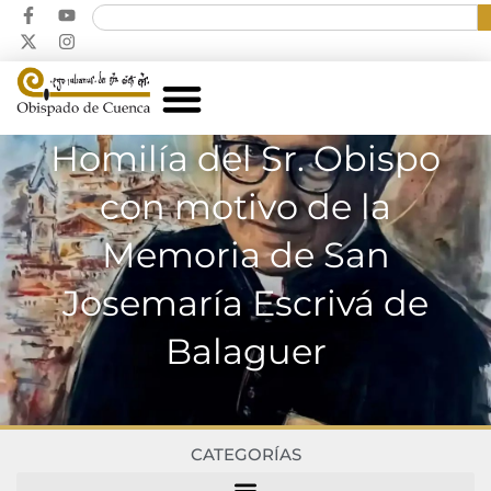
Homilía del Sr. Obispo
con motivo de la
Memoria de San
Josemaría Escrivá de
Balaguer
CATEGORÍAS