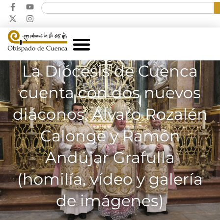
La Diócesis de Cuenca
cuenta con dos nuevos
diáconos, Álvaro Rozalén
Calonge y Ramón
Andújar Grafulla
(homilía, vídeo y galería
de imágenes)