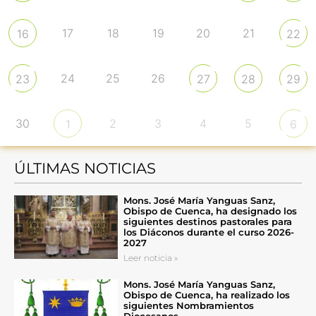
17
18
19
20
21
16
22
24
25
26
23
27
28
29
30
2
3
4
5
1
6
ÚLTIMAS NOTICIAS
Mons. José María Yanguas Sanz,
Obispo de Cuenca, ha designado los
siguientes destinos pastorales para
los Diáconos durante el curso 2026-
2027
Leer noticia »
Mons. José María Yanguas Sanz,
Obispo de Cuenca, ha realizado los
siguientes Nombramientos
Diocesanos