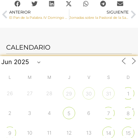
ANTERIOR
SIGUIENTE
El Pan de la Palabra. IV Domingo del Tiempo Ordinario
Jornadas sobre la Pastoral de la Salud en la Diócesis
CALENDARIO
L
M
M
J
V
S
D
26
27
28
29
30
31
1
+
2
3
4
6
5
7
8
10
11
12
13
9
14
15