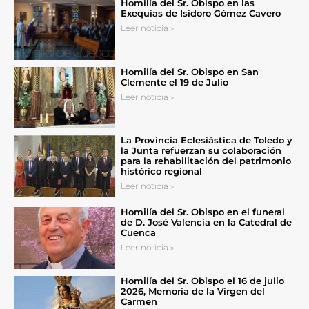
Homilía del Sr. Obispo en las
Exequias de Isidoro Gómez Cavero
Leer noticia »
Homilía del Sr. Obispo en San
Clemente el 19 de Julio
Leer noticia »
La Provincia Eclesiástica de Toledo y
la Junta refuerzan su colaboración
para la rehabilitación del patrimonio
histórico regional
Leer noticia »
Homilía del Sr. Obispo en el funeral
de D. José Valencia en la Catedral de
Cuenca
Leer noticia »
Homilía del Sr. Obispo el 16 de julio
2026, Memoria de la Virgen del
Carmen