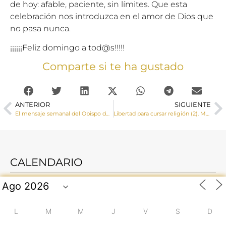
de hoy: afable, paciente, sin límites. Que esta
celebración nos introduzca en el amor de Dios que
no pasa nunca.
¡¡¡¡¡¡Feliz domingo a tod@s!!!!!
Comparte si te ha gustado
ANTERIOR
SIGUIENTE
El mensaje semanal del Obispo de Cuenca. 1 de Febrero de 2019
Libertad para cursar religión (2). Más que un derecho, una necesidad
CALENDARIO
L
M
M
J
V
S
D