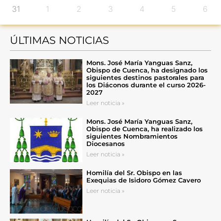
31
1
2
3
4
5
6
ÚLTIMAS NOTICIAS
Mons. José María Yanguas Sanz,
Obispo de Cuenca, ha designado los
siguientes destinos pastorales para
los Diáconos durante el curso 2026-
2027
Leer noticia »
Mons. José María Yanguas Sanz,
Obispo de Cuenca, ha realizado los
siguientes Nombramientos
Diocesanos
Leer noticia »
Homilía del Sr. Obispo en las
Exequias de Isidoro Gómez Cavero
Leer noticia »