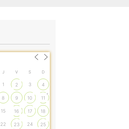
J
V
S
D
1
3
2
4
+
8
9
10
11
15
16
17
18
22
24
23
25