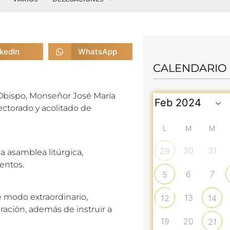
nkedIn
WhatsApp
CALENDARIO
Obispo, Monseñor José María
lectorado y acolitado de
L
M
M
30
31
29
la asamblea litúrgica,
mentos.
6
7
5
De modo extraordinario,
13
12
14
ración, además de instruir a
19
20
21