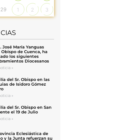
29
1
2
3
ICIAS
. José María Yanguas
, Obispo de Cuenca, ha
zado los siguientes
ramientos Diocesanos
oticia »
ía del Sr. Obispo en las
uias de Isidoro Gómez
ro
oticia »
ía del Sr. Obispo en San
nte el 19 de Julio
oticia »
ovincia Eclesiástica de
o y la Junta refuerzan su