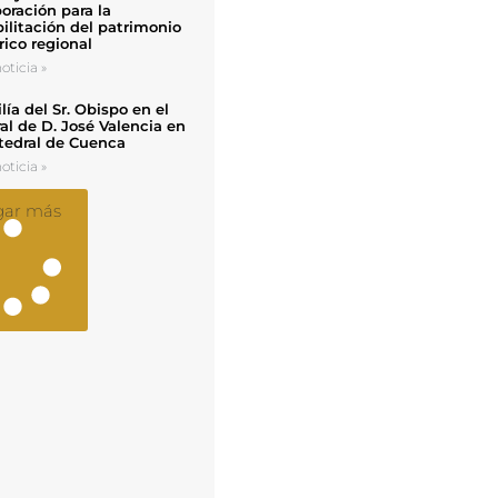
oración para la
ilitación del patrimonio
rico regional
oticia »
ía del Sr. Obispo en el
al de D. José Valencia en
tedral de Cuenca
oticia »
gar más