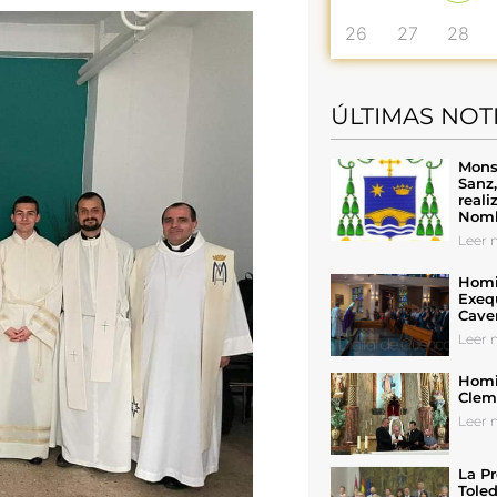
26
27
28
ÚLTIMAS NOT
Mons
Sanz
reali
Nomb
Leer n
Homil
Exeq
Cave
Leer n
Homil
Cleme
Leer n
La Pr
Toled