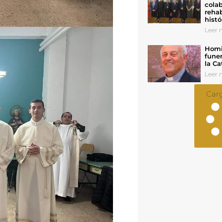
colab
rehab
histó
Leer n
Homil
funer
la Ca
Leer n
Car