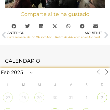
Comparte si te ha gustado
ANTERIOR
SIGUIENTE
Carta semanal del Sr. Obispo: Adviento
Retiro de Adviento en el Arciprestazgo de Moya
CALENDARIO
L
M
M
J
V
S
D
30
31
1
27
28
29
2