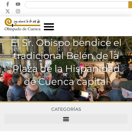
El Sr. Obispo bendice el
tradicional Belén de la
Plaza de la Hispanidad
de Cuenca capital
CATEGORÍAS