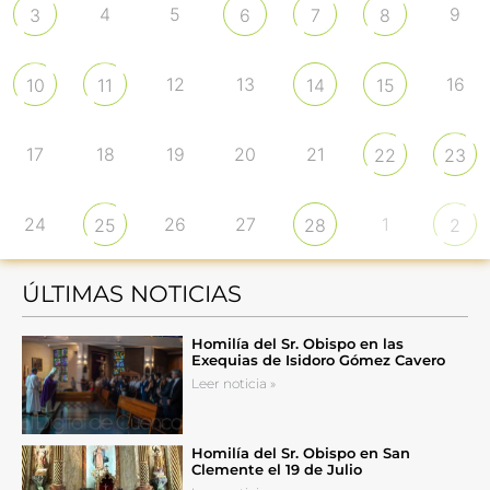
4
5
9
3
6
7
8
12
13
16
10
11
14
15
17
18
19
20
21
22
23
24
26
27
1
25
28
2
ÚLTIMAS NOTICIAS
Homilía del Sr. Obispo en las
Exequias de Isidoro Gómez Cavero
Leer noticia »
Homilía del Sr. Obispo en San
Clemente el 19 de Julio