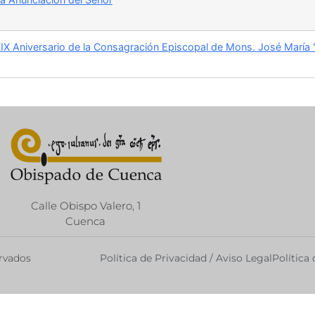
IX Aniversario de la Consagración Episcopal de Mons. José María
Calle Obispo Valero, 1
Cuenca
ervados
Política de Privacidad / Aviso Legal
Política