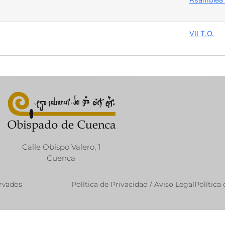
VII T.O.
Calle Obispo Valero, 1
Cuenca
ervados
Política de Privacidad / Aviso Legal
Política