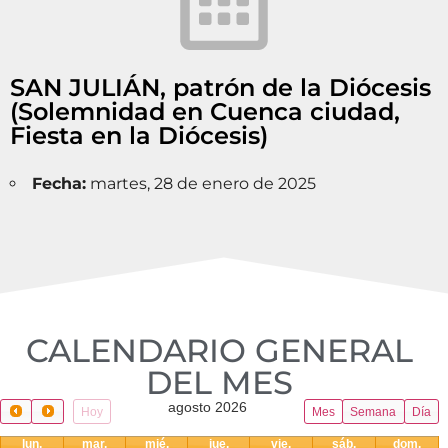
SAN JULIÁN, patrón de la Diócesis
(Solemnidad en Cuenca ciudad,
Fiesta en la Diócesis)
Fecha:
martes, 28 de enero de 2025
CALENDARIO GENERAL
DEL MES​
agosto 2026
Hoy
Mes
Semana
Día
lun.
mar.
mié.
jue.
vie.
sáb.
dom.