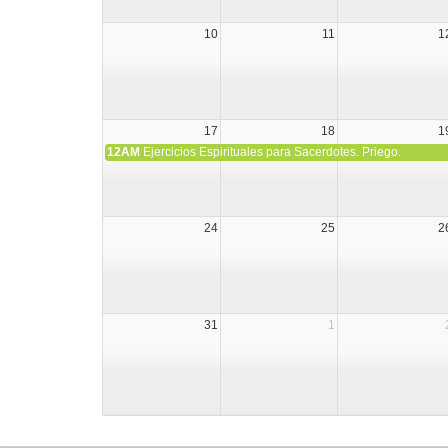
10
11
1
17
18
1
12AM
Ejercicios Espirituales para Sacerdotes. Priego.
24
25
2
31
1