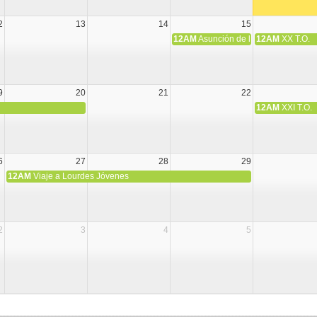
2
13
14
15
12AM
Asunción de la Virgen María
12AM
XX T.O.
9
20
21
22
12AM
XXI T.O.
6
27
28
29
12AM
Viaje a Lourdes Jóvenes
2
3
4
5