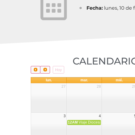
Fecha:
lunes, 10 de 
CALENDARIO
Hoy
lun.
mar.
mié.
27
28
2
3
4
12AM
Viaje Diocesano a Japón.