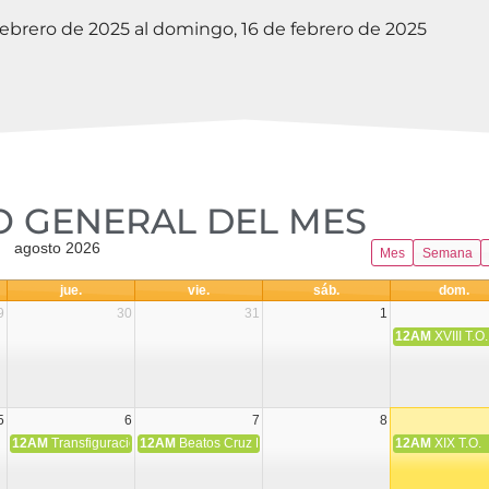
febrero de 2025 al domingo, 16 de febrero de 2025
 GENERAL DEL MES​
agosto 2026
Mes
Semana
jue.
vie.
sáb.
dom.
9
30
31
1
12AM
XVIII T.O.
5
6
7
8
12AM
Transfiguración del Señor
12AM
Beatos Cruz Laplana, obispo, y Fernando Español, p
12AM
XIX T.O.