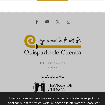
Calle Obispo Valero, 1
Cuenca
DESCUBRE
Usamos cookies para mejorar su experiencia de navegación y
© 2026 Diócesis de Cuenca - Todos los derechos reservados
analizar nuestro tráfico web. Al hacer clic en “Aceptar cookies”