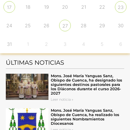
18
19
20
21
22
17
23
24
25
26
28
29
30
27
31
1
2
3
4
5
6
ÚLTIMAS NOTICIAS
Mons. José María Yanguas Sanz,
Obispo de Cuenca, ha designado los
siguientes destinos pastorales para
los Diáconos durante el curso 2026-
2027
Leer noticia »
Mons. José María Yanguas Sanz,
Obispo de Cuenca, ha realizado los
siguientes Nombramientos
Diocesanos
Leer noticia »