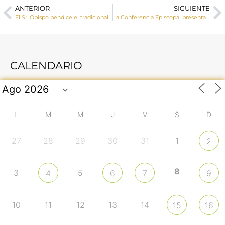
ANTERIOR
SIGUIENTE
El Sr. Obispo bendice el tradicional Belén de la Plaza de la Hispanidad de Cuenca capital
La Conferencia Episcopal presenta la Memoria anual de actividades 2022
CALENDARIO
L
M
M
J
V
S
D
27
28
29
30
31
1
2
8
3
5
4
6
7
9
10
11
12
13
14
15
16