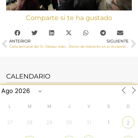
Comparte si te ha gustado
ANTERIOR
SIGUIENTE
Carta semanal del Sr. Obispo: Adviento
Retiro de Adviento en el Arciprestazgo de Moya
CALENDARIO
L
M
M
J
V
S
D
27
28
29
30
31
1
2