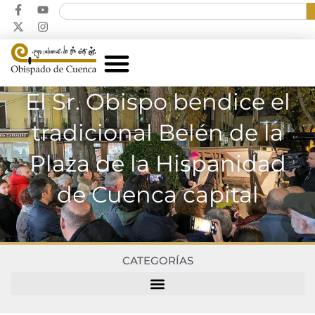
El Sr. Obispo bendice el
tradicional Belén de la
Plaza de la Hispanidad
de Cuenca capital
CATEGORÍAS