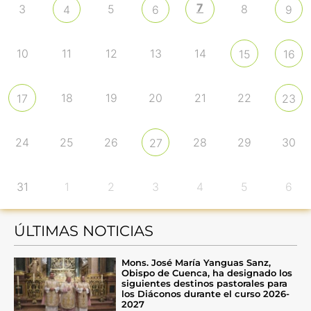
7
3
5
8
4
6
9
10
11
12
13
14
15
16
18
19
20
21
22
17
23
24
25
26
28
29
30
27
31
1
2
3
4
5
6
ÚLTIMAS NOTICIAS
Mons. José María Yanguas Sanz,
Obispo de Cuenca, ha designado los
siguientes destinos pastorales para
los Diáconos durante el curso 2026-
2027