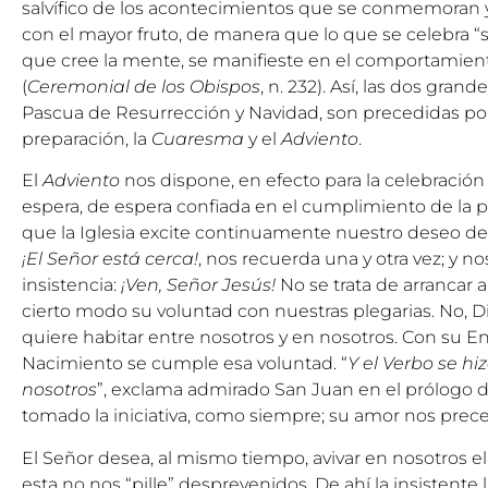
salvífico de los acontecimientos que se conmemoran y
con el mayor fruto, de manera que lo que se celebra “s
que cree la mente, se manifieste en el comportamient
(
Ceremonial de los Obispos
, n. 232). Así, las dos grand
Pascua de Resurrección y Navidad, son precedidas po
preparación, la
Cuaresma
y el
Adviento
.
El
Adviento
nos dispone, en efecto para la celebración
espera, de espera confiada en el cumplimiento de la 
que la Iglesia excite continuamente nuestro deseo de 
¡El Señor está cerca!
, nos recuerda una y otra vez; y no
insistencia:
¡Ven, Señor Jesús!
No se trata de arrancar a
cierto modo su voluntad con nuestras plegarias. No, D
quiere habitar entre nosotros y en nosotros. Con su E
Nacimiento se cumple esa voluntad. “
Y el Verbo se hi
nosotros
”, exclama admirado San Juan en el prólogo d
tomado la iniciativa, como siempre; su amor nos prec
El Señor desea, al mismo tiempo, avivar en nosotros e
esta no nos “pille” desprevenidos. De ahí la insistente l