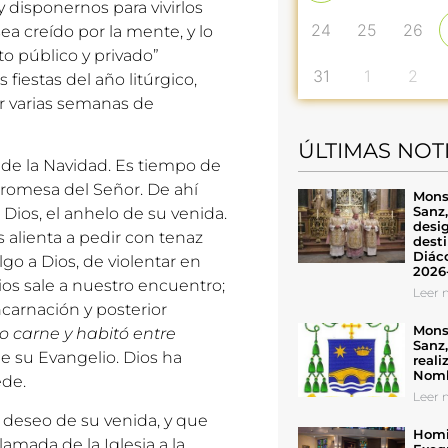
 disponernos para vivirlos
24
25
26
ea creído por la mente, y lo
o público y privado”
31
1
2
es fiestas del año litúrgico,
r varias semanas de
ÚLTIMAS NOT
 de la Navidad. Es tiempo de
promesa del Señor. De ahí
Mons
Sanz
Dios, el anhelo de su venida.
desig
s alienta a pedir con tenaz
desti
Diáco
lgo a Dios, de violentar en
2026
ios sale a nuestro encuentro;
Leer n
ncarnación y posterior
Mons
zo carne y habitó entre
Sanz
e su Evangelio. Dios ha
reali
Nomb
ede.
Leer n
l deseo de su venida, y que
Homil
lamada de la Iglesia a la