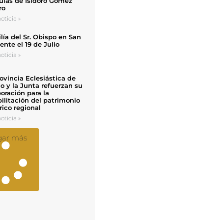
uias de Isidoro Gómez
ro
oticia »
ía del Sr. Obispo en San
nte el 19 de Julio
oticia »
ovincia Eclesiástica de
o y la Junta refuerzan su
oración para la
ilitación del patrimonio
rico regional
oticia »
gar más