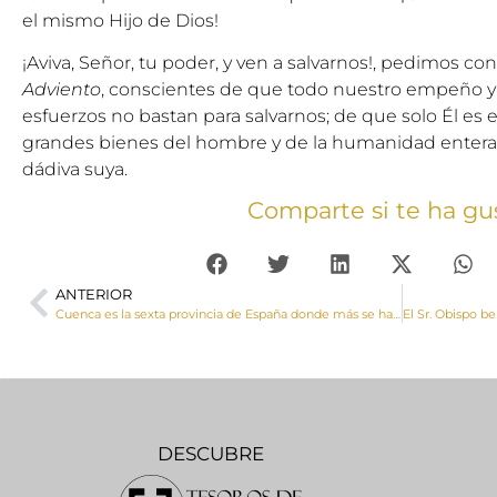
el mismo Hijo de Dios!
¡Aviva, Señor, tu poder, y ven a salvarnos!, pedimos c
Adviento
, conscientes de que todo nuestro empeño y
esfuerzos no bastan para salvarnos; de que solo Él es e
grandes bienes del hombre y de la humanidad entera son
dádiva suya.
Comparte si te ha gu
ANTERIOR
Cuenca es la sexta provincia de España donde más se ha incrementado el número de declaraciones de la Renta a favor de la Iglesia
DESCUBRE