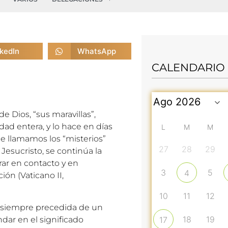
nkedIn
WhatsApp
CALENDARIO
e Dios, “sus maravillas”,
ad entera, y lo hace en días
L
M
M
ue llamamos los “misterios”
27
28
29
 Jesucristo, se continúa la
ar en contacto y en
3
5
4
ión (Vaticano II,
10
11
12
va siempre precedida de un
18
19
dar en el significado
17