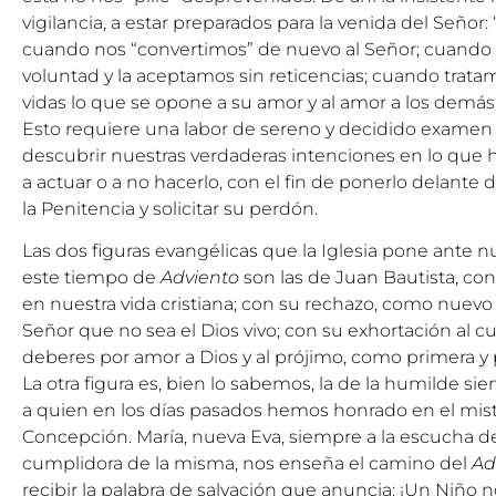
vigilancia, a estar preparados para la venida del Señor: 
cuando nos “convertimos” de nuevo al Señor; cuando 
voluntad y la aceptamos sin reticencias; cuando trata
vidas lo que se opone a su amor y al amor a los demás,
Esto requiere una labor de sereno y decidido examen 
descubrir nuestras verdaderas intenciones en lo que
a actuar o a no hacerlo, con el fin de ponerlo delante
la Penitencia y solicitar su perdón.
Las dos figuras evangélicas que la Iglesia pone ante nu
este tiempo de
Adviento
son las de Juan Bautista, con
en nuestra vida cristiana; con su rechazo, como nuevo 
Señor que no sea el Dios vivo; con su exhortación al 
deberes por amor a Dios y al prójimo, como primera y 
La otra figura es, bien lo sabemos, la de la humilde sier
a quien en los días pasados hemos honrado en el mis
Concepción. María, nueva Eva, siempre a la escucha de l
cumplidora de la misma, nos enseña el camino del
Ad
recibir la palabra de salvación que anuncia: ¡Un Niño 