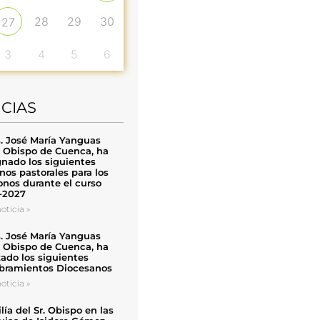
28
29
30
27
3
4
5
6
ICIAS
. José María Yanguas
, Obispo de Cuenca, ha
nado los siguientes
nos pastorales para los
nos durante el curso
-2027
oticia »
. José María Yanguas
, Obispo de Cuenca, ha
zado los siguientes
ramientos Diocesanos
oticia »
ía del Sr. Obispo en las