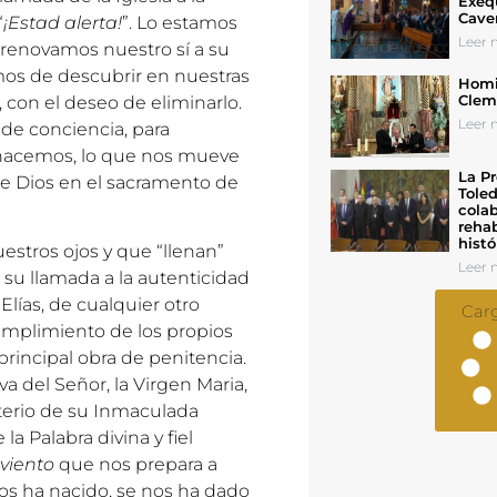
Exeq
Cave
“
¡Estad alerta!
”. Lo estamos
Leer n
renovamos nuestro sí a su
mos de descubrir en nuestras
Homil
Cleme
 con el deseo de eliminarlo.
Leer n
de conciencia, para
 hacemos, lo que nos mueve
La Pr
 de Dios en el sacramento de
Toled
colab
rehab
histó
estros ojos y que “llenan”
Leer n
 su llamada a la autenticidad
Elías, de cualquier otro
Car
cumplimiento de los propios
principal obra de penitencia.
va del Señor, la Virgen Maria,
terio de su Inmaculada
a Palabra divina y fiel
viento
que nos prepara a
nos ha nacido, se nos ha dado