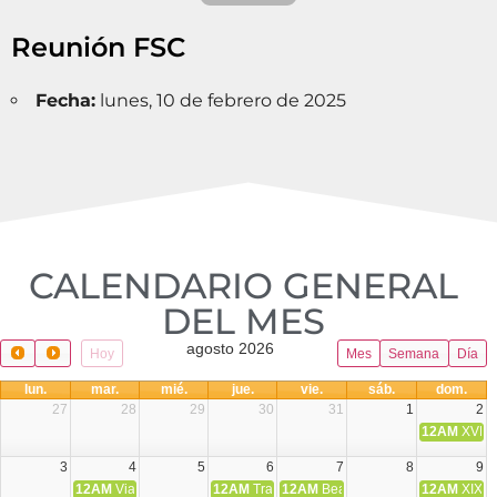
Reunión FSC
Fecha:
lunes, 10 de febrero de 2025
CALENDARIO GENERAL
DEL MES​
agosto 2026
Hoy
Mes
Semana
Día
lun.
mar.
mié.
jue.
vie.
sáb.
dom.
27
28
29
30
31
1
2
12AM
XVIII 
3
4
5
6
7
8
9
12AM
Viaje Diocesano a Japón.
12AM
Transfiguración del Señor
12AM
Beatos Cruz Laplana, obispo,
12AM
XIX T