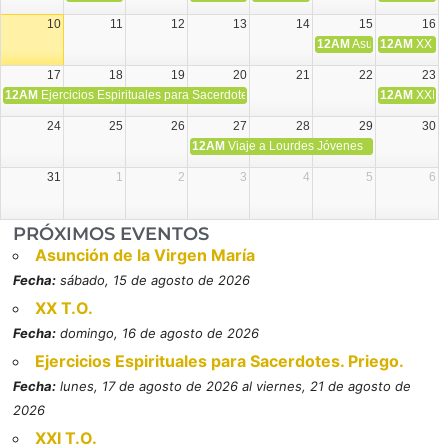
10
11
12
13
14
15
16
12AM
Asunción de la V
12AM
XX T.
17
18
19
20
21
22
23
12AM
Ejercicios Espirituales para Sacerdotes. Priego.
12AM
XXI T
24
25
26
27
28
29
30
12AM
Viaje a Lourdes Jóvenes
31
1
2
3
4
5
6
PRÓXIMOS EVENTOS
Asunción de la Virgen María
Fecha:
sábado, 15 de agosto de 2026
XX T.O.
Fecha:
domingo, 16 de agosto de 2026
Ejercicios Espirituales para Sacerdotes. Priego.
Fecha:
lunes, 17 de agosto de 2026 al viernes, 21 de agosto de
2026
XXI T.O.