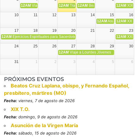
12AM
Viaje Diocesano a Japón.
12AM
Transfiguración del Señor
12AM
Beatos Cruz Laplana, obispo,
12AM
XIX T
10
11
12
13
14
15
16
12AM
Asunción de la V
12AM
XX T.
17
18
19
20
21
22
23
12AM
Ejercicios Espirituales para Sacerdotes. Priego.
12AM
XXI T
24
25
26
27
28
29
30
12AM
Viaje a Lourdes Jóvenes
31
1
2
3
4
5
6
PRÓXIMOS EVENTOS
Beatos Cruz Laplana, obispo, y Fernando Español,
presbítero, mártires (MO)
Fecha:
viernes, 7 de agosto de 2026
XIX T.O.
Fecha:
domingo, 9 de agosto de 2026
Asunción de la Virgen María
Fecha:
sábado, 15 de agosto de 2026