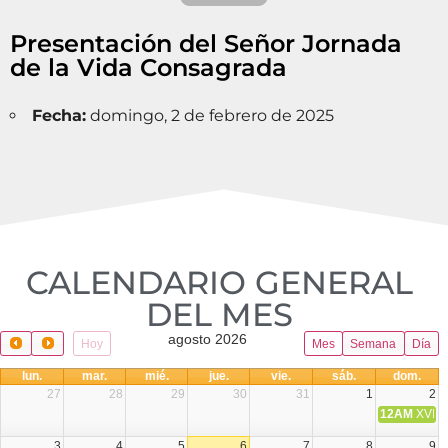
Presentación del Señor Jornada
de la Vida Consagrada
Fecha:
domingo, 2 de febrero de 2025
CALENDARIO GENERAL
DEL MES​
agosto 2026
Hoy
Mes
Semana
Día
lun.
mar.
mié.
jue.
vie.
sáb.
dom.
27
28
29
30
31
1
2
12AM
XVIII 
3
4
5
6
7
8
9