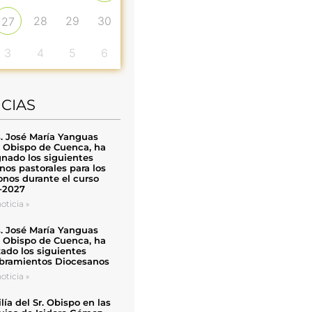
28
29
30
27
3
4
5
6
ICIAS
. José María Yanguas
, Obispo de Cuenca, ha
nado los siguientes
nos pastorales para los
nos durante el curso
-2027
oticia »
. José María Yanguas
, Obispo de Cuenca, ha
zado los siguientes
ramientos Diocesanos
oticia »
ía del Sr. Obispo en las