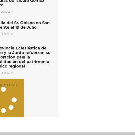
uias de Isidoro Gómez
ro
oticia »
ía del Sr. Obispo en San
nte el 19 de Julio
oticia »
ovincia Eclesiástica de
o y la Junta refuerzan su
oración para la
ilitación del patrimonio
rico regional
oticia »
gar más