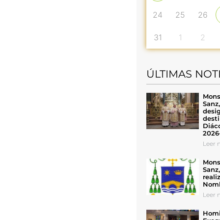
24
25
26
31
1
2
ÚLTIMAS NOT
Mons
Sanz
desig
desti
Diáco
2026
Leer n
Mons
Sanz
reali
Nomb
Leer n
Homil