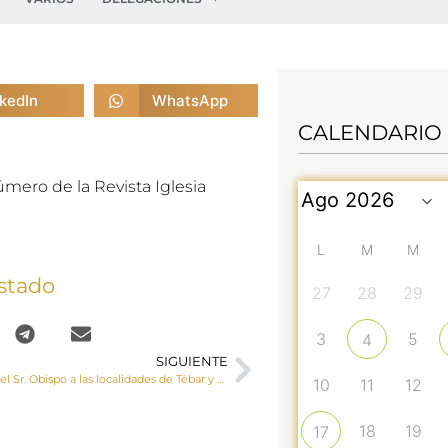
nkedIn
WhatsApp
CALENDARIO
mero de la Revista Iglesia
L
M
M
stado
27
28
29
3
5
4
SIGUIENTE
Visita Pastoral del Sr. Obispo a las localidades de Tébar y Atalaya
10
11
12
18
19
17