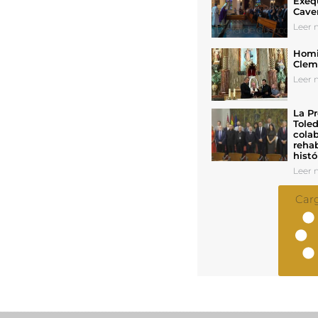
Exeq
Cave
Leer n
Homil
Cleme
Leer n
La Pr
Toled
colab
rehab
histó
Leer n
Car