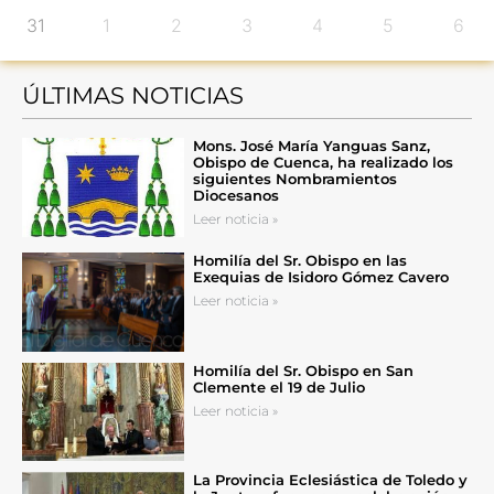
31
1
2
3
4
5
6
ÚLTIMAS NOTICIAS
Mons. José María Yanguas Sanz,
Obispo de Cuenca, ha realizado los
siguientes Nombramientos
Diocesanos
Leer noticia »
Homilía del Sr. Obispo en las
Exequias de Isidoro Gómez Cavero
Leer noticia »
Homilía del Sr. Obispo en San
Clemente el 19 de Julio
Leer noticia »
La Provincia Eclesiástica de Toledo y