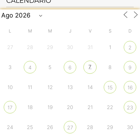
CALENDARIO
L
M
M
J
V
S
D
27
28
29
30
31
1
2
7
3
5
8
4
6
9
10
11
12
13
14
15
16
18
19
20
21
22
17
23
24
25
26
28
29
30
27