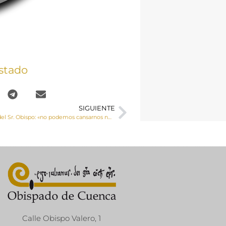
stado
SIGUIENTE
Carta semanal del Sr. Obispo: «no podemos cansarnos nunca de pedir a Dios la paz y de promoverla en el propio corazón y en las relaciones sociales»
Calle Obispo Valero, 1