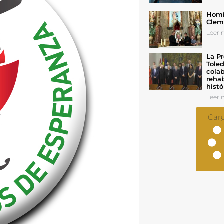
Homil
Cleme
Leer n
La Pr
Toled
colab
rehab
histó
Leer n
Car