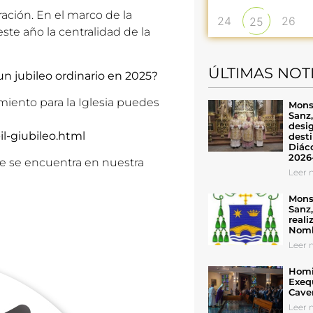
ción. En el marco de la
24
26
25
ste año la centralidad de la
ÚLTIMAS NOT
n jubileo ordinario en 2025?
miento para la Iglesia puedes
Mons
Sanz
desig
il-giubileo.html
desti
Diáco
2026
ue se encuentra en nuestra
Leer n
Mons
Sanz
reali
Nomb
Leer n
Homil
Exeq
Cave
Leer n