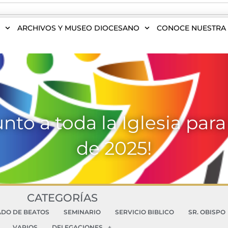
S
ARCHIVOS Y MUSEO DIOCESANO
CONOCE NUESTRA 
to a toda la Iglesia para 
de 2025!
CATEGORÍAS
ADO DE BEATOS
SEMINARIO
SERVICIO BIBLICO
SR. OBISPO
VARIOS
DELEGACIONES