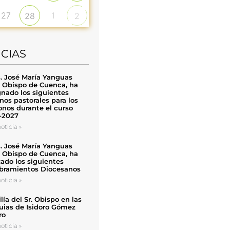
27
1
28
2
ICIAS
. José María Yanguas
, Obispo de Cuenca, ha
nado los siguientes
nos pastorales para los
nos durante el curso
-2027
oticia »
. José María Yanguas
, Obispo de Cuenca, ha
zado los siguientes
ramientos Diocesanos
oticia »
ía del Sr. Obispo en las
uias de Isidoro Gómez
ro
oticia »