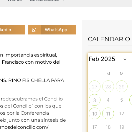
nkedIn
WhatsApp
CALENDARIO
 importancia espiritual,
apa Francisco con motivo del
L
M
M
NS. RINO FISICHELLA PARA
27
28
29
 redescubramos el Concilio
4
5
3
s del Concilio” con los que
dos por la Conferencia
12
10
11
b junto con una síntesis de
17
18
19
rnosdelconcilio.com/