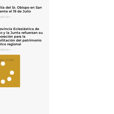
ía del Sr. Obispo en San
nte el 19 de Julio
oticia »
ovincia Eclesiástica de
o y la Junta refuerzan su
oración para la
ilitación del patrimonio
rico regional
oticia »
gar más