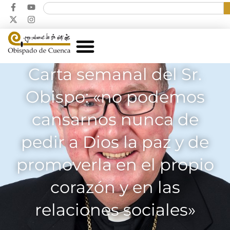
Carta semanal del Sr.
Obispo: «no podemos
cansarnos nunca de
pedir a Dios la paz y de
promoverla en el propio
corazón y en las
relaciones sociales»