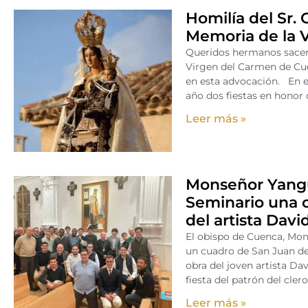
Homilía del Sr. 
Memoria de la 
Queridos hermanos sacerd
Virgen del Carmen de Cue
en esta advocación. En e
año dos fiestas en honor 
Leer más »
Monseñor Yangu
Seminario una o
del artista Davi
El obispo de Cuenca, Mo
un cuadro de San Juan de 
obra del joven artista D
fiesta del patrón del cler
Leer más »