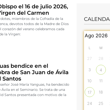
Obispo el 16 de julio 2026,
Virgen del Carmen
CALENDA
otes, miembros de la Cofradía de la
nca, devotos todos de la Madre de Dios
l corazón del verano celebramos cada
de la Virgen:
L
M
27
28
as bendice en el
3
4
bra de San Juan de Ávila
d Santos
10
11
nseñor José María Yanguas, ha bendecido
Ávila en el Seminario. Se trata de una
18
17
avid Santos presentada con motivo de la
o
24
25