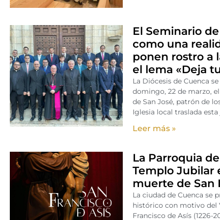
El Seminario de
como una realid
ponen rostro a 
el lema «Deja t
La Diócesis de Cuenca se
domingo, 22 de marzo, el
de San José, patrón de los
Iglesia local traslada est
Leer más »
La Parroquia d
Templo Jubilar e
muerte de San F
La ciudad de Cuenca se p
histórico con motivo del 
Francisco de Asís (1226-