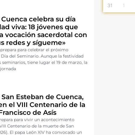
31
1
 Cuenca celebra su día
ad viva: 18 jóvenes que
la vocación sacerdotal con
us redes y sígueme»
 prepara para celebrar el próximo
 Día del Seminario. Aunque la festividad
 seminarios, tiene lugar el 19 de marzo, la
a jornada
e San Esteban de Cuenca,
n el VIII Centenario de la
rancisco de Asís
repara para vivir un acontecimiento
VIII Centenario de la muerte de San
2026). El papa León XIV ha convocado un