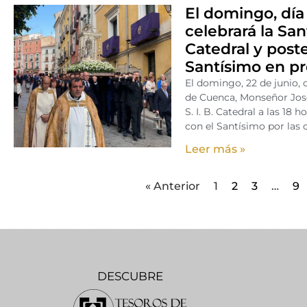
El domingo, día 
celebrará la Sant
Catedral y post
Santísimo en p
El domingo, 22 de junio, 
de Cuenca, Monseñor José
S. I. B. Catedral a las 18
con el Santísimo por las c
Leer más »
« Anterior
1
2
3
…
9
DESCUBRE