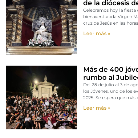
de la diócesis 
Celebramos hoy la fiesta 
bienaventurada Virgen Mar
cruz de Jesús en las hora
Leer más »
Más de 400 jóve
rumbo al Jubil
Del 28 de julio al 3 de a
los Jóvenes, uno de los 
2025. Se espera que más 
Leer más »