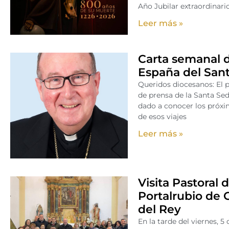
Año Jubilar extraordinario
Leer más »
Carta semanal de
España del San
Queridos diocesanos: El p
de prensa de la Santa Sed
dado a conocer los próxi
de esos viajes
Leer más »
Visita Pastoral
Portalrubio de 
del Rey
En la tarde del viernes, 5