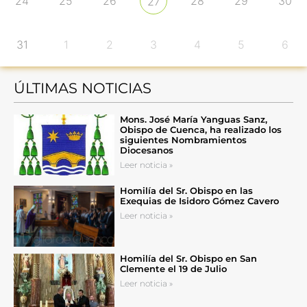
24
25
26
28
29
30
27
31
1
2
3
4
5
6
ÚLTIMAS NOTICIAS
Mons. José María Yanguas Sanz,
Obispo de Cuenca, ha realizado los
siguientes Nombramientos
Diocesanos
Leer noticia »
Homilía del Sr. Obispo en las
Exequias de Isidoro Gómez Cavero
Leer noticia »
Homilía del Sr. Obispo en San
Clemente el 19 de Julio
Leer noticia »