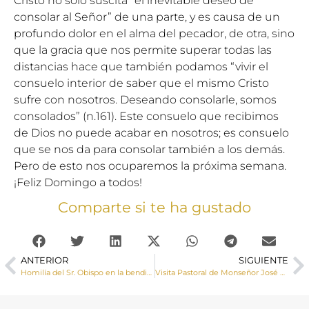
Cristo no solo suscita “el inevitable deseo de
consolar al Señor” de una parte, y es causa de un
profundo dolor en el alma del pecador, de otra, sino
que la gracia que nos permite superar todas las
distancias hace que también podamos “vivir el
consuelo interior de saber que el mismo Cristo
sufre con nosotros. Deseando consolarle, somos
consolados” (n.161). Este consuelo que recibimos
de Dios no puede acabar en nosotros; es consuelo
que se nos da para consolar también a los demás.
Pero de esto nos ocuparemos la próxima semana.
¡Feliz Domingo a todos!
Comparte si te ha gustado
ANTERIOR
SIGUIENTE
Homilía del Sr. Obispo en la bendición de la iglesia de San José de Cuenca el 19 de marzo
Visita Pastoral de Monseñor José María Yanguas a Monreal del Llano