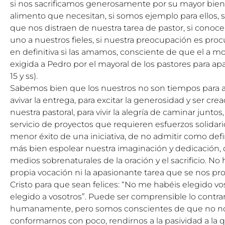
si nos sacrificamos generosamente por su mayor bien,
alimento que necesitan, si somos ejemplo para ellos, s
que nos distraen de nuestra tarea de pastor, si conoce
uno a nuestros fieles, si nuestra preocupación es proc
en definitiva si las amamos, consciente de que el a mo
exigida a Pedro por el mayoral de los pastores para apa
15 y ss).
Sabemos bien que los nuestros no son tiempos para 
avivar la entrega, para excitar la generosidad y ser cr
nuestra pastoral, para vivir la alegría de caminar juntos
servicio de proyectos que requieren esfuerzos solidari
menor éxito de una iniciativa, de no admitir como def
más bien espolear nuestra imaginación y dedicación, de
medios sobrenaturales de la oración y el sacrificio. N
propia vocación ni la apasionante tarea que se nos pr
Cristo para que sean felices: “No me habéis elegido vo
elegido a vosotros”. Puede ser comprensible lo contrari
humanamente, pero somos conscientes de que no nos es
conformarnos con poco, rendirnos a la pasividad a la q