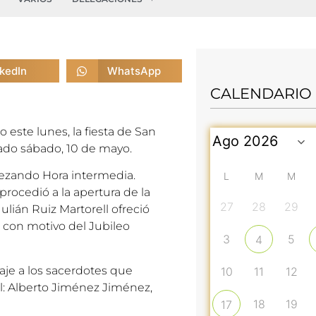
nkedIn
WhatsApp
CALENDARIO
este lunes, la fiesta de San
sado sábado, 10 de mayo.
rezando Hora intermedia.
L
M
M
rocedió a la apertura de la
27
28
29
lián Ruiz Martorell ofreció
, con motivo del Jubileo
3
5
4
je a los sacerdotes que
10
11
12
l: Alberto Jiménez Jiménez,
18
19
17