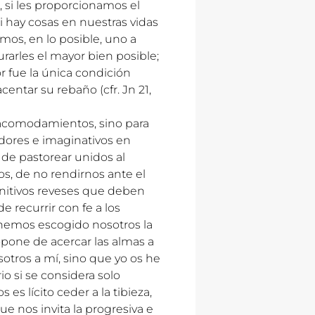
 si les proporcionamos el
i hay cosas en nuestras vidas
mos, en lo posible, uno a
urarles el mayor bien posible;
r fue la única condición
centar su rebaño (cfr. Jn 21,
acomodamientos, sino para
eadores e imaginativos en
, de pastorear unidos al
os, de no rendirnos ante el
initivos reveses que deben
 recurrir con fe a los
o hemos escogido nosotros la
opone de acercar las almas a
sotros a mí, sino que yo os he
o si se considera solo
 lícito ceder a la tibieza,
ue nos invita la progresiva e