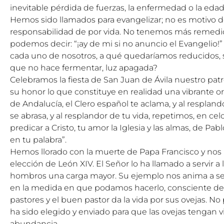
inevitable pérdida de fuerzas, la enfermedad o la eda
Hemos sido llamados para evangelizar; no es motivo de
responsabilidad de por vida. No tenemos más remedio
podemos decir: “¡ay de mi si no anuncio el Evangelio!” 
cada uno de nosotros, a qué quedaríamos reducidos, 
que no hace fermentar, luz apagada?
Celebramos la fiesta de San Juan de Ávila nuestro patr
su honor lo que constituye en realidad una vibrante or
de Andalucía, el Clero español te aclama, y al respland
se abrasa, y al resplandor de tu vida, repetimos, en cel
predicar a Cristo, tu amor la Iglesia y las almas, de Pa
en tu palabra”.
Hemos llorado con la muerte de Papa Francisco y nos
elección de León XIV. El Señor lo ha llamado a servir a
hombros una carga mayor. Su ejemplo nos anima a se
en la medida en que podamos hacerlo, consciente d
pastores y el buen pastor da la vida por sus ovejas. N
ha sido elegido y enviado para que las ovejas tengan v
abundancia.