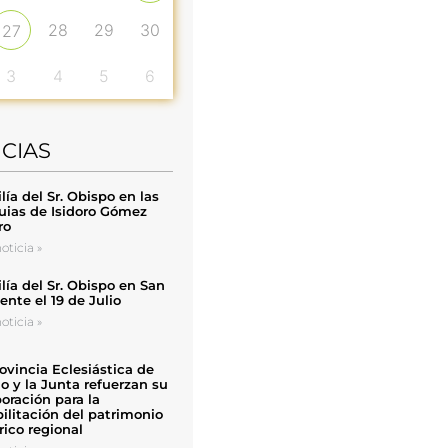
28
29
30
27
3
4
5
6
ICIAS
ía del Sr. Obispo en las
uias de Isidoro Gómez
ro
oticia »
ía del Sr. Obispo en San
nte el 19 de Julio
oticia »
ovincia Eclesiástica de
o y la Junta refuerzan su
oración para la
ilitación del patrimonio
rico regional