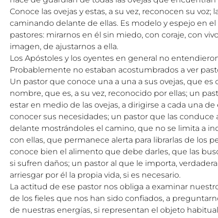
Conoce las ovejas y estas, a su vez, reconocen su voz; 
caminando delante de ellas. Es modelo y espejo en el
pastores: mirarnos en él sin miedo, con coraje, con vi
imagen, de ajustarnos a ella.
Los Apóstoles y los oyentes en general no entendiero
Probablemente no estaban acostumbrados a ver pastor
Un pastor que conoce una a una a sus ovejas, que es c
nombre, que es, a su vez, reconocido por ellas; un pa
estar en medio de las ovejas, a dirigirse a cada una de 
conocer sus necesidades; un pastor que las conduce
delante mostrándoles el camino, que no se limita a ind
con ellas, que permanece alerta para librarlas de los p
conoce bien el alimento que debe darles, que las busca
si sufren daños; un pastor al que le importa, verdader
arriesgar por él la propia vida, si es necesario.
La actitud de ese pastor nos obliga a examinar nuestr
de los fieles que nos han sido confiados, a preguntarn
de nuestras energías, si representan el objeto habitu