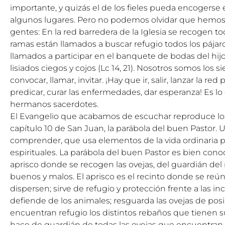
importante, y quizás el de los fieles pueda encogers
algunos lugares. Pero no podemos olvidar que hemos 
gentes: En la red barredera de la Iglesia se recogen t
ramas están llamados a buscar refugio todos los pájaro
llamados a participar en el banquete de bodas del hijo
lisiados ciegos y cojos (Lc 14, 21). Nosotros somos los 
convocar, llamar, invitar. ¡Hay que ir, salir, lanzar la red
predicar, curar las enfermedades, dar esperanza! Es lo
hermanos sacerdotes.
El Evangelio que acabamos de escuchar reproduce lo
capítulo 10 de San Juan, la parábola del buen Pastor. Un
comprender, que usa elementos de la vida ordinaria p
espirituales. La parábola del buen Pastor es bien cono
aprisco donde se recogen las ovejas, del guardián del
buenos y malos. El aprisco es el recinto donde se reún
dispersen; sirve de refugio y protección frente a las i
defiende de los animales; resguarda las ovejas de posi
encuentran refugio los distintos rebaños que tienen 
hace de guardián de todas las ovejas que encuentran p