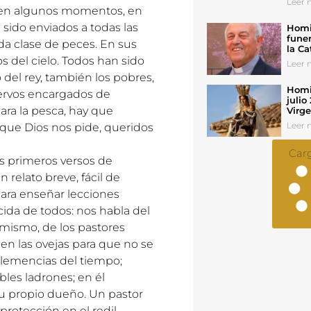
Leer n
e en algunos momentos, en
sido enviados a todas las
Homil
funer
oda clase de peces. En sus
la Ca
s del cielo. Todos han sido
Leer n
 del rey, también los pobres,
Homil
siervos encargados de
julio
 para la pesca, hay que
Virg
Leer n
 que Dios nos pide, queridos
Car
s primeros versos de
 relato breve, fácil de
ara enseñar lecciones
cida de todos: nos habla del
 mismo, de los pastores
en las ovejas para que no se
nclemencias del tiempo;
bles ladrones; en él
su propio dueño. Un pastor
rotección en el redil.