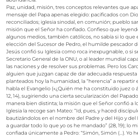
Paz, unidad, misión, tres conceptos relevantes que ap
mensaje del Papa apenas elegido: pacificados con Dio
reconciliados; iglesia sinodal, en comunión; pueblo san
misión que el Señor ha confiado. Confieso que leyen
algunos medios, también católicos, no sabía si lo que 
elección del Sucesor de Pedro, el humilde pescador de
Jesús confió su Iglesia como roca inexpugnable, o si se
Secretario General de la ONU, o al leader mundial capa
las naciones y de resolver sus problemas. Pero los Ca
alguien que juzgan capaz de dar adecuada respuesta a
planteados hoy la humanidad, la “herencia” a reparti
habla el Evangelio («¿Quién me ha constituido juez o ár
12, 14), sugiriendo una cierta secularización del Papad
manera bien distinta; la misión que el Señor confió a lo
Iglesia la recoge san Mateo: “Id, pues, y haced discípul
bautizándolos en el nombre del Padre y del Hijo y del
a guardar todo lo que yo os he mandado” (28, 19); lo 
confiada únicamente a Pedro: “Simón, Simón (…). Yo he