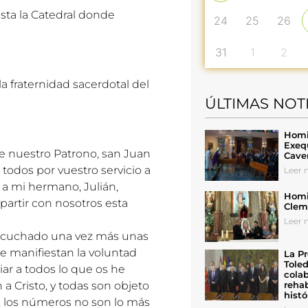
asta la Catedral donde
24
25
26
31
1
2
la fraternidad sacerdotal del
ÚLTIMAS NOT
Homil
Exeq
de nuestro Patrono, san Juan
Cave
 todos por vuestro servicio a
Leer n
r a mi hermano, Julián,
Homil
artir con nosotros esta
Cleme
Leer n
escuchado una vez más unas
ue manifiestan la voluntad
La Pr
Toled
ar a todos lo que os he
colab
a Cristo, y todas son objeto
rehab
histó
te, los números no son lo más