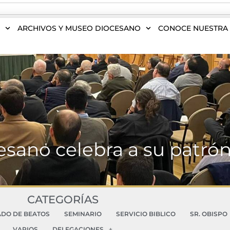
S
ARCHIVOS Y MUSEO DIOCESANO
CONOCE NUESTRA 
cesano celebra a su patrón
CATEGORÍAS
ADO DE BEATOS
SEMINARIO
SERVICIO BIBLICO
SR. OBISPO
VARIOS
DELEGACIONES