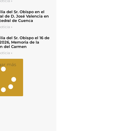
oticia »
ía del Sr. Obispo en el
al de D. José Valencia en
tedral de Cuenca
oticia »
ía del Sr. Obispo el 16 de
 2026, Memoria de la
en del Carmen
oticia »
gar más