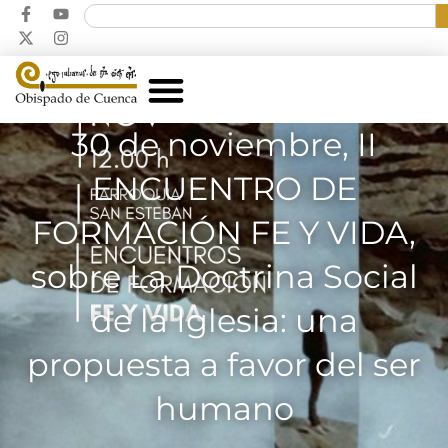
30 de noviembre, II
ENCUENTRO DE
FORMACIÓN FE Y VIDA,
sobre La Doctrina Social
de la Iglesia: una
propuesta a favor del ser
humano