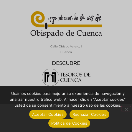
Calle Obispo Valero, 1
Cuenca
DESCUBRE
© 2026 Diócesis de Cuenca - Todos los derechos reservados
Usamos cookies para mejorar su experiencia de navegación y
analizar nuestro tráfico web. Al hacer clic en “Aceptar cookies”
Política de Privacidad / Aviso Legal
Política de Cookies
usted da su consentimiento a nuestro uso de las cookies.
Aceptar Cookies
Rechazar Cookies
Política de Cookies