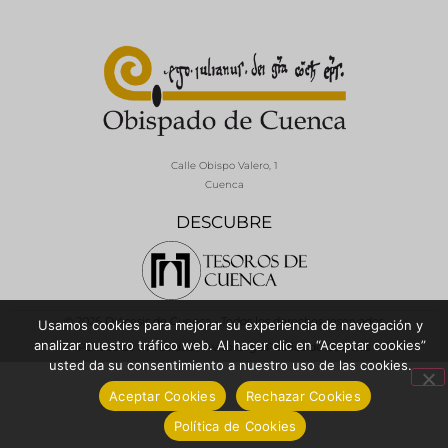
Calle Obispo Valero, 1
Cuenca
DESCUBRE
© 2026 Diócesis de Cuenca - Todos los derechos reservados
Usamos cookies para mejorar su experiencia de navegación y
analizar nuestro tráfico web. Al hacer clic en “Aceptar cookies”
Política de Privacidad / Aviso Legal
Política de Cookies
usted da su consentimiento a nuestro uso de las cookies.
Aceptar Cookies
Rechazar Cookies
Política de Cookies