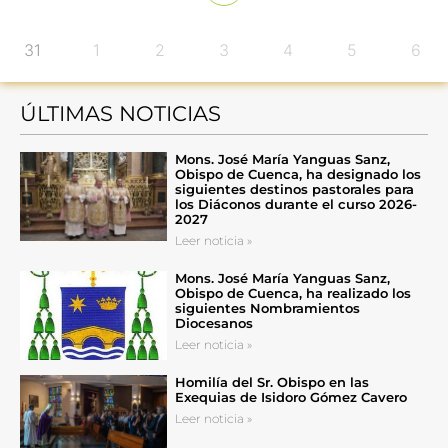
31
1
2
3
4
5
6
ÚLTIMAS NOTICIAS
Mons. José María Yanguas Sanz,
Obispo de Cuenca, ha designado los
siguientes destinos pastorales para
los Diáconos durante el curso 2026-
2027
Leer noticia »
Mons. José María Yanguas Sanz,
Obispo de Cuenca, ha realizado los
siguientes Nombramientos
Diocesanos
Leer noticia »
Homilía del Sr. Obispo en las
Exequias de Isidoro Gómez Cavero
Leer noticia »