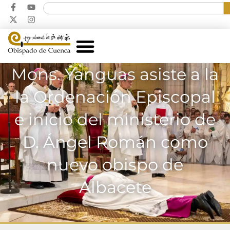
Mons. Yanguas asiste a la
la Ordenación Episcopal
e inicio del ministerio de
D. Ángel Román como
nuevo obispo de
Albacete