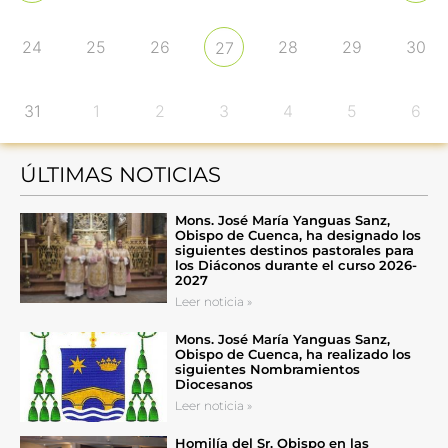
24
25
26
28
29
30
27
31
1
2
3
4
5
6
ÚLTIMAS NOTICIAS
Mons. José María Yanguas Sanz,
Obispo de Cuenca, ha designado los
siguientes destinos pastorales para
los Diáconos durante el curso 2026-
2027
Leer noticia »
Mons. José María Yanguas Sanz,
Obispo de Cuenca, ha realizado los
siguientes Nombramientos
Diocesanos
Leer noticia »
Homilía del Sr. Obispo en las